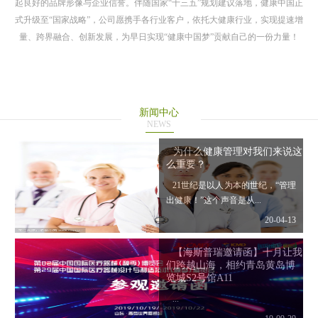
起良好的品牌形像与企业信誉。伴随国家“十三五”规划建议落地，健康中国正
式升级至“国家战略”，公司愿携手各行业客户，依托大健康行业，实现提速增
量、跨界融合、创新发展，为早日实现“健康中国梦”贡献自己的一份力量！
新闻中心
NEWS
为什么健康管理对我们来说这
么重要？
21世纪是以人为本的世纪，“管理
出健康！”这个声音是从...
20-04-13
【海斯普瑞邀请函】十月让我
们跨越山海，相约青岛黄岛博
览城S2号馆A11
...