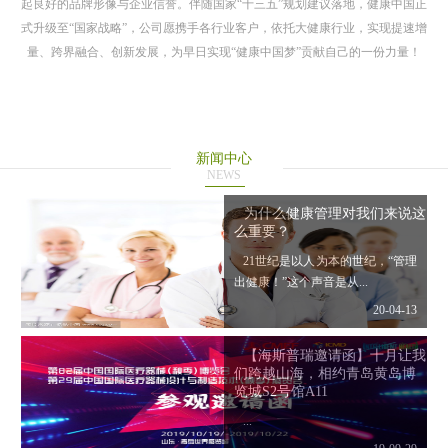
起良好的品牌形像与企业信誉。伴随国家“十三五”规划建议落地，健康中国正
式升级至“国家战略”，公司愿携手各行业客户，依托大健康行业，实现提速增
量、跨界融合、创新发展，为早日实现“健康中国梦”贡献自己的一份力量！
新闻中心
NEWS
为什么健康管理对我们来说这
么重要？
21世纪是以人为本的世纪，“管理
出健康！”这个声音是从...
20-04-13
【海斯普瑞邀请函】十月让我
们跨越山海，相约青岛黄岛博
览城S2号馆A11
...